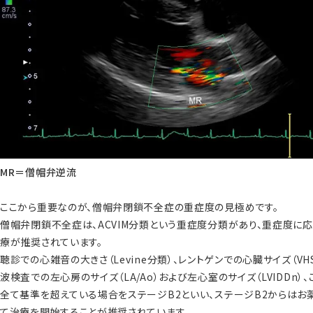
MR＝僧帽弁逆流
ここから重要なのが、僧帽弁閉鎖不全症の重症度の見極めです。
僧帽弁閉鎖不全症は、ACVIM分類という重症度分類があり、重症度に
療が推奨されています。
聴診での心雑音の大きさ（Levine分類）、レントゲンでの心臓サイズ（VH
波検査での左心房のサイズ（LA/Ao）および左心室のサイズ（LVIDDn）
全て基準を超えている場合をステージB2といい、ステージB2からはお
て治療を開始することが推奨されています。