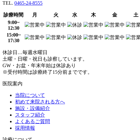
TEL.
0465-24-8555
診療時間
月
火
水
木
金
土
9:00~
12:30
15:00~
17:30
休診日…毎週水曜日
土曜・日曜・祝日も診察しています。
GW・お盆・年末年始は休診あり
※受付時間は診療終了15分前までです。
医院案内
当院について
初めて来院される方へ
施設・設備紹介
スタッフ紹介
よくあるご質問
採用情報
診療について