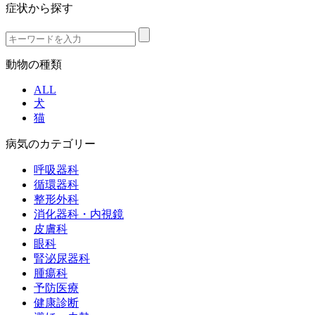
症状から探す
動物の種類
ALL
犬
猫
病気のカテゴリー
呼吸器科
循環器科
整形外科
消化器科・内視鏡
皮膚科
眼科
腎泌尿器科
腫瘍科
予防医療
健康診断