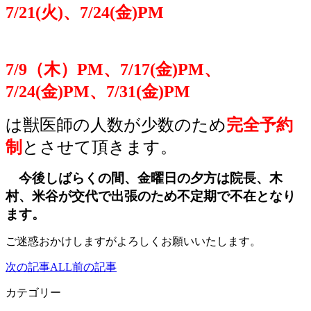
7/21(
火)、7/24(金)PM
7/9
（木）PM、7/17(金)PM、
7/24(金)PM、7/31(金)PM
は獣医師の人数が少数のため
完全予約
制
とさせて頂きます。
今後しばらくの間、
金曜日の夕方
は院長、木
村、米谷が交代で出張のため不定期で不在となり
ます。
ご迷惑おかけしますがよろしくお願いいたします。
次の記事
ALL
前の記事
カテゴリー